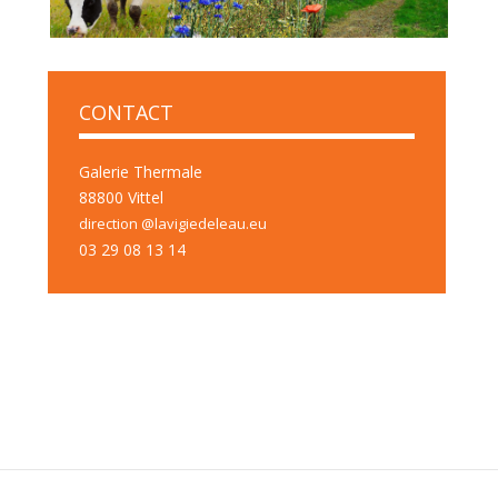
CONTACT
Galerie Thermale
88800 Vittel
direction @lavigiedeleau.eu
03 29 08 13 14